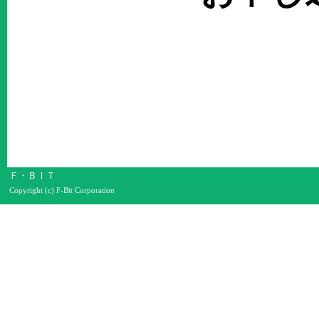
Ｆ・ＢＩＴ
Copyright (c) F-Bit Corporation