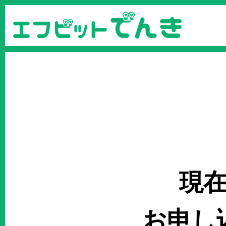
現
お申し